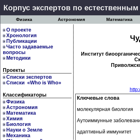
Корпус экспертов по естественным
Физика
Астрономия
Математика
О проекте
Хронология
Чу
Публикации
Часто задаваемые
вопросы
Институт биоорганичес
Методики
Ск
Приволжски
Проекты
Cписки экспертов
Списки «Who is Who»
http
Классификаторы
Ключевые слова
Физика
Астрономия
молекулярная биология
Математика
Химия
Аутоиммунные заболеван
Биология
Науки о Земле
адаптивный иммунитет
Механика