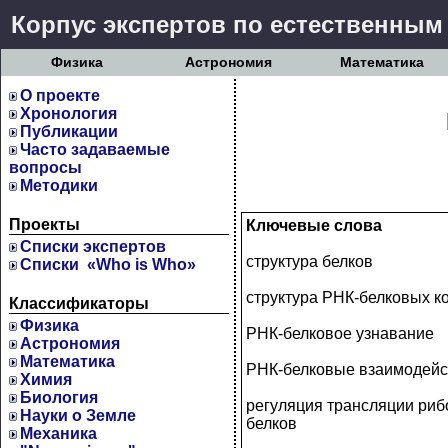
Корпус экспертов по естественным
Физика
Астрономия
Математика
О проекте
Хронология
Публикации
Часто задаваемые
вопросы
Методики
Проекты
Ключевые слова
Cписки экспертов
cтруктура белков
Списки «Who is Who»
структура РНК-белковых к
Классификаторы
Физика
РНК-белковое узнавание
Астрономия
Математика
РНК-белковые взаимодейс
Химия
Биология
регуляция трансляции ри
Науки о Земле
белков
Механика