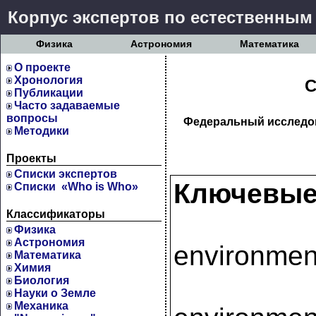
Корпус экспертов по естественным
Физика
Астрономия
Математика
О проекте
Хронология
С
Публикации
Часто задаваемые
вопросы
Федеральный исследо
Методики
Проекты
Cписки экспертов
Ключевые
Списки «Who is Who»
Классификаторы
Физика
Астрономия
environmen
Математика
Химия
Биология
Науки о Земле
Механика