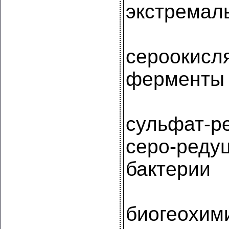
экстремал
сероокис
ферменты
сульфат-р
серо-реду
бактерии
биогеохим