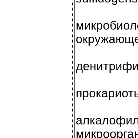
микробиол
окружающе
денитрифи
прокариот
алкалофи
микроорга