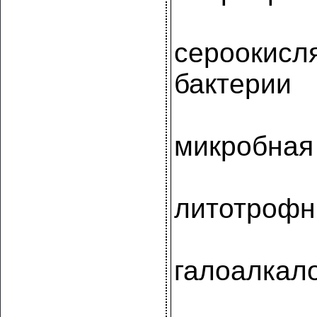
сероокис
бактерии
микробная
литотрофн
галоалка