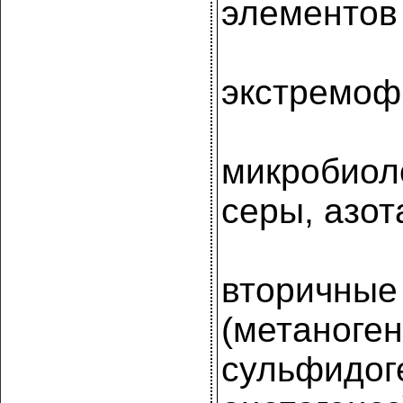
элементов
экстремо
микробиол
серы, азот
вторичные
(метаноген
сульфидог