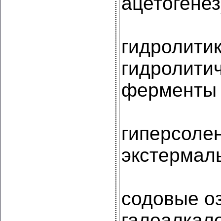
ацетогенез
гидролитик
гидролити
ферменты
гиперсоле
экстермал
содовые о
галоалка