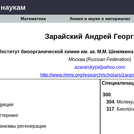
 наукам
Математика
Химия и науки о материалах
Зарайский Андрей Геор
Институт биоорганической химии им. ак. М.М. Шемякина
Москва (Russian Federation)
azaraisky(at)yahoo.com
http://www.hhmi.org/research/scholars/zarai
Специализац
300
.
304
. Молеку
дукция
317
. Биолог
ттернинг
анизмы регенерации