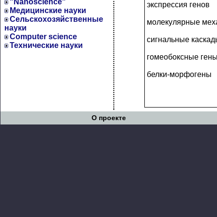
"Nanoscience"
экспрессия генов
Медицинские науки
Сельскохозяйственные
молекулярные мех
науки
Computer science
сигнальные каскад
Технические науки
гомеобоксные ген
белки-морфогены
О проекте