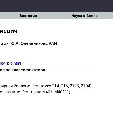
Биология
Науки о Земле
гиевич
 и ак. Ю.А. Овчинникова РАН
sky_bio.html
ия по классификатору
лярная биология (см. также 214, 215, 2193, 2194)
ия развития (см. также М401, М40211)