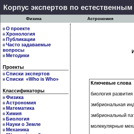
Корпус экспертов по естественным
Физика
Астрономия
О проекте
Хронология
Публикации
Часто задаваемые
вопросы
Методики
Проекты
Cписки экспертов
Списки «Who is Who»
Ключевые слова
Классификаторы
биология развития
Физика
Астрономия
эмбриональная ин
Математика
Химия
эмбриональный па
Биология
Науки о Земле
молекулярные мех
Механика