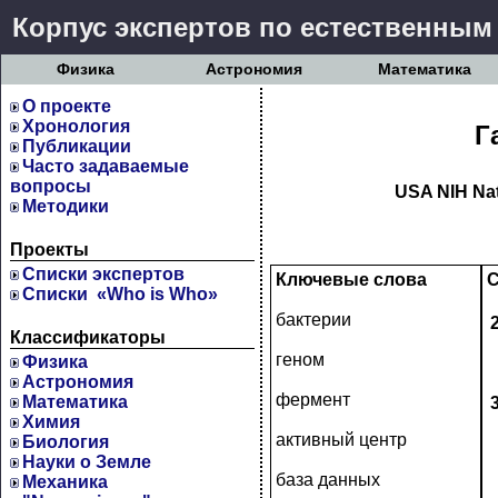
Корпус экспертов по естественным
Физика
Астрономия
Математика
О проекте
Хронология
Г
Публикации
Часто задаваемые
вопросы
USA NIH Nat
Методики
Проекты
Cписки экспертов
Ключевые слова
С
Списки «Who is Who»
бактерии
Классификаторы
геном
Физика
Астрономия
фермент
Математика
Химия
активный центр
Биология
Науки о Земле
база данных
Механика