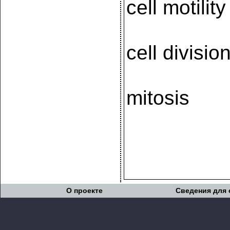
cell motility
cell divisio
mitosis
О проекте
Сведения для 