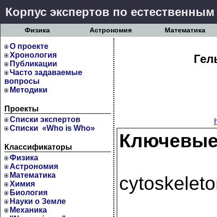
Корпус экспертов по естественным
Физика
Астрономия
Математика
О проекте
Хронология
Гел
Публикации
Часто задаваемые
вопросы
Методики
Проекты
Cписки экспертов
Списки «Who is Who»
Ключевые
Классификаторы
Физика
Астрономия
Математика
cytoskelet
Химия
Биология
Науки о Земле
Механика