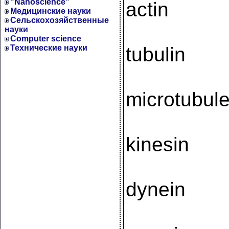
"Nanoscience"
actin
Медицинские науки
Сельскохозяйственные
науки
Computer science
Технические науки
tubulin
microtubul
kinesin
dynein