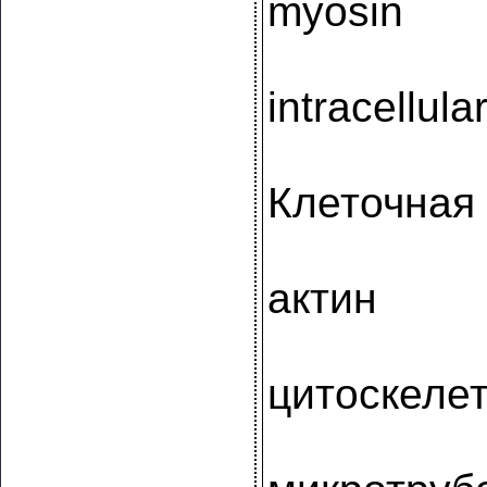
myosin
intracellula
Клеточная
актин
цитоскеле