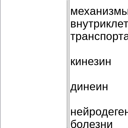
механизмы
внутрикле
транспорт
кинезин
динеин
нейродеге
болезни